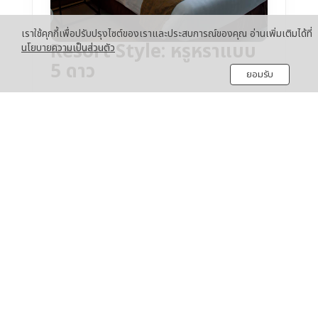
เราใช้คุกกี้เพื่อปรับปรุงไซต์ของเราและประสบการณ์ของคุณ อ่านเพิ่มเติมได้ที่
Resort Style: หรูหราแบบ
นโยบายความเป็นส่วนตัว
5 ดาว
ยอมรับ
เปลี่ยนห้องนอนให้เป็นพื้นที่พักผ่อนเหนือระดับ
เน้นความโล่งโปร่ง แสงที่ละมุนตา และดีไซน์ที่
ทำให้รู้สึกเหมือนเช็คอินเข้าพักในรีสอร์ทหรูทุก
ค่ำคืน
เซ็ตเตียงดีไซน์โปร่ง เน้นพื้นที่ว่างรอบข้าง
โต๊ะข้างเตียงดีไซน์มินิมอล ช่วยลดความรกสายตา
แสงไฟ Warm White ช่วยขับเน้นลวดลายไม้โอ๊ค
ให้ดูหรูหรา
Shop the Look (เซ็ตรีสอร์ท)