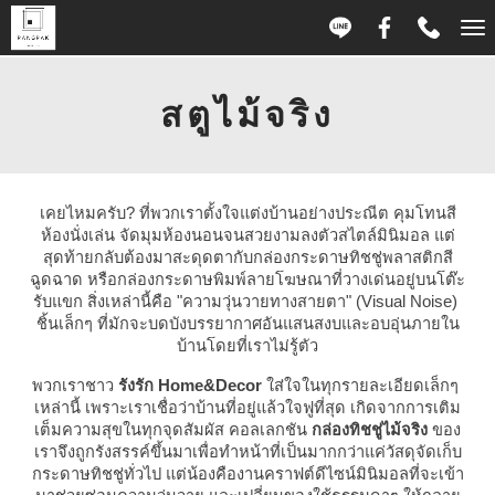
T
n
สตูไม้จริง
เคยไหมครับ? ที่พวกเราตั้งใจแต่งบ้านอย่างประณีต คุมโทนสี
ห้องนั่งเล่น จัดมุมห้องนอนจนสวยงามลงตัวสไตล์มินิมอล แต่
สุดท้ายกลับต้องมาสะดุดตากับกล่องกระดาษทิชชู่พลาสติกสี
ฉูดฉาด หรือกล่องกระดาษพิมพ์ลายโฆษณาที่วางเด่นอยู่บนโต๊ะ
รับแขก สิ่งเหล่านี้คือ "ความวุ่นวายทางสายตา" (Visual Noise) 
ชิ้นเล็กๆ ที่มักจะบดบังบรรยากาศอันแสนสงบและอบอุ่นภายใน
บ้านโดยที่เราไม่รู้ตัว
พวกเราชาว 
รังรัก Home&Decor
 ใส่ใจในทุกรายละเอียดเล็กๆ 
เหล่านี้ เพราะเราเชื่อว่าบ้านที่อยู่แล้วใจฟูที่สุด เกิดจากการเติม
เต็มความสุขในทุกจุดสัมผัส คอลเลกชัน 
กล่องทิชชู่ไม้จริง
 ของ
เราจึงถูกรังสรรค์ขึ้นมาเพื่อทำหน้าที่เป็นมากกว่าแค่วัสดุจัดเก็บ
กระดาษทิชชู่ทั่วไป แต่น้องคืองานคราฟต์ดีไซน์มินิมอลที่จะเข้า